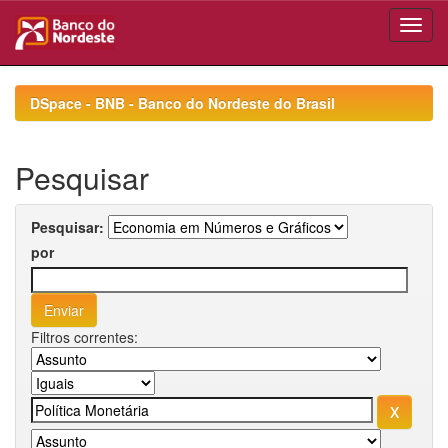
Skip
navigation
DSpace - BNB - Banco do Nordeste do Brasil
Pesquisar
Pesquisar:
por
Filtros correntes: