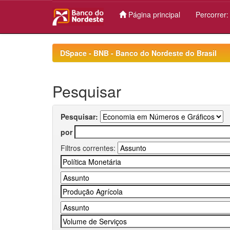
Página principal
Percorrer
Skip
navigation
DSpace - BNB - Banco do Nordeste do Brasil
Pesquisar
Pesquisar:
por
Filtros correntes: