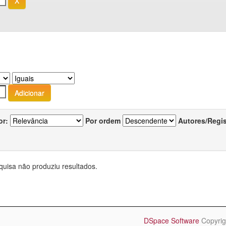
or:
Por ordem
Autores/Regi
quisa não produziu resultados.
DSpace Software
Copyrig