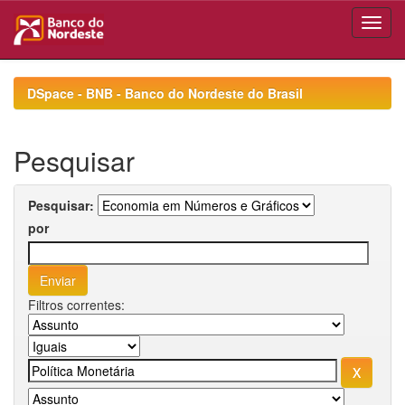
Skip
navigation
DSpace - BNB - Banco do Nordeste do Brasil
Pesquisar
Pesquisar:
por
Filtros correntes: