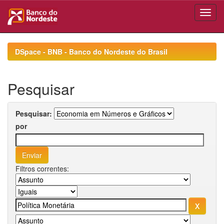
Skip
navigation
DSpace - BNB - Banco do Nordeste do Brasil
Pesquisar
Pesquisar:
por
Filtros correntes: