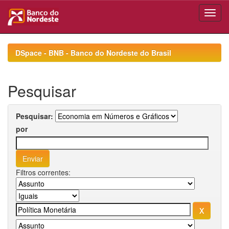
Skip
navigation
DSpace - BNB - Banco do Nordeste do Brasil
Pesquisar
Pesquisar:
por
Filtros correntes: