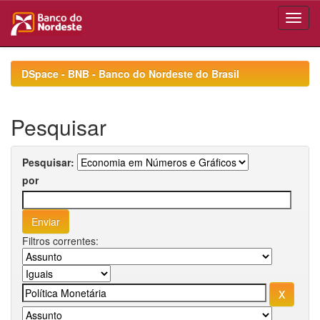
Skip
navigation
DSpace - BNB - Banco do Nordeste do Brasil
Pesquisar
Pesquisar:
por
Filtros correntes: