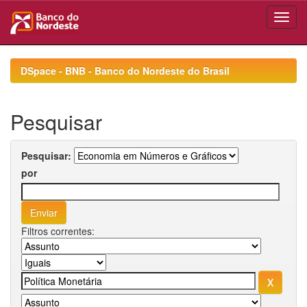
Skip
navigation
DSpace - BNB - Banco do Nordeste do Brasil
Pesquisar
Pesquisar:
por
Filtros correntes: