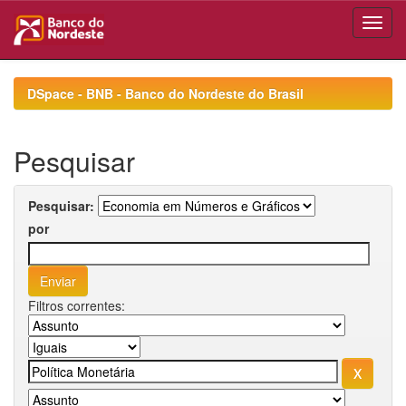
Skip
navigation
DSpace - BNB - Banco do Nordeste do Brasil
Pesquisar
Pesquisar:
por
Filtros correntes: