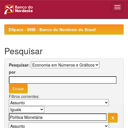
Skip
navigation
DSpace - BNB - Banco do Nordeste do Brasil
Pesquisar
Pesquisar:
por
Filtros correntes: