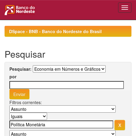
Skip
navigation
DSpace - BNB - Banco do Nordeste do Brasil
Pesquisar
Pesquisar:
por
Filtros correntes: