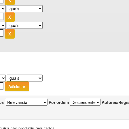
or:
Por ordem
Autores/Regi
quisa não produziu resultados.