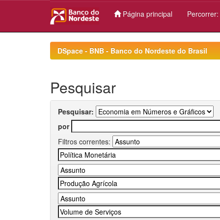
Página principal
Percorrer
Skip
navigation
DSpace - BNB - Banco do Nordeste do Brasil
Pesquisar
Pesquisar:
por
Filtros correntes: