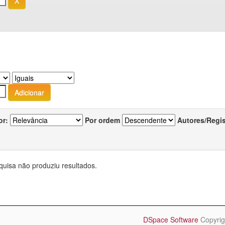
or:
Por ordem
Autores/Regi
quisa não produziu resultados.
DSpace Software
Copyrig