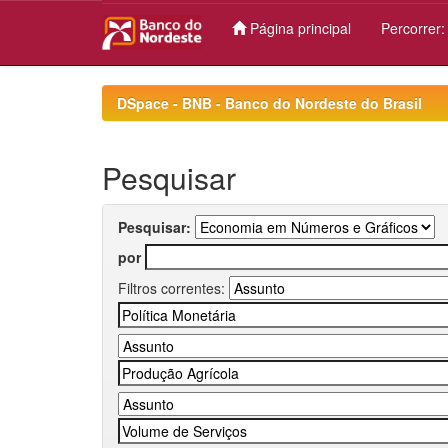
Página principal
Percorrer
Skip
navigation
DSpace - BNB - Banco do Nordeste do Brasil
Pesquisar
Pesquisar:
por
Filtros correntes: