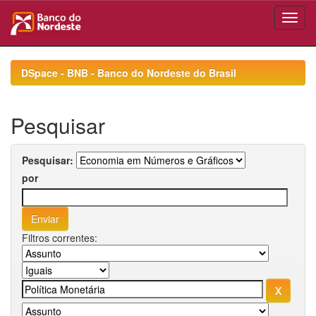
Skip
navigation
DSpace - BNB - Banco do Nordeste do Brasil
Pesquisar
Pesquisar:
por
Filtros correntes: