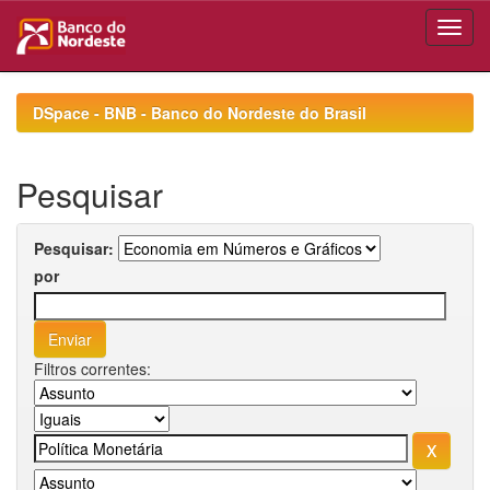
Skip
navigation
DSpace - BNB - Banco do Nordeste do Brasil
Pesquisar
Pesquisar:
por
Filtros correntes: