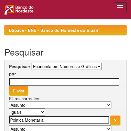
Skip
navigation
DSpace - BNB - Banco do Nordeste do Brasil
Pesquisar
Pesquisar:
por
Filtros correntes: