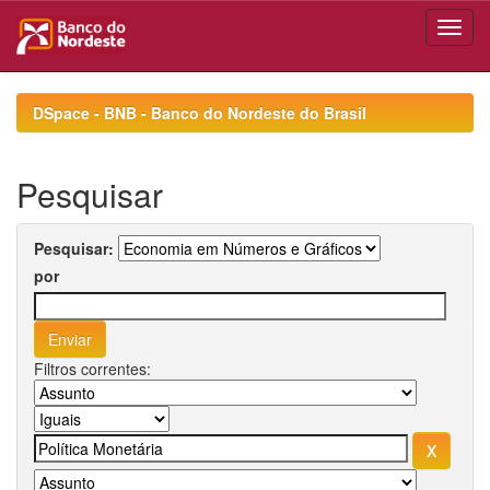
Skip
navigation
DSpace - BNB - Banco do Nordeste do Brasil
Pesquisar
Pesquisar:
por
Filtros correntes: