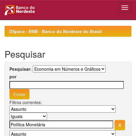
Skip
navigation
DSpace - BNB - Banco do Nordeste do Brasil
Pesquisar
Pesquisar:
por
Filtros correntes: