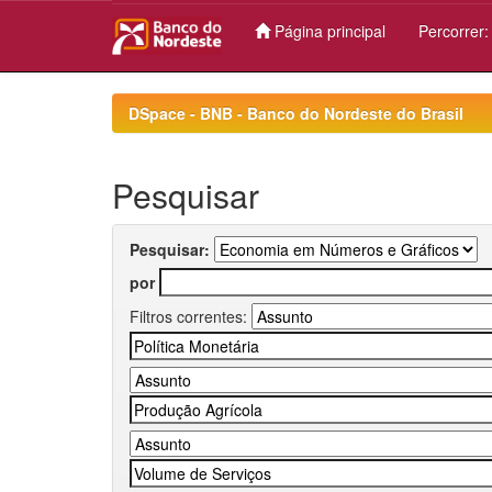
Página principal
Percorrer
Skip
navigation
DSpace - BNB - Banco do Nordeste do Brasil
Pesquisar
Pesquisar:
por
Filtros correntes: