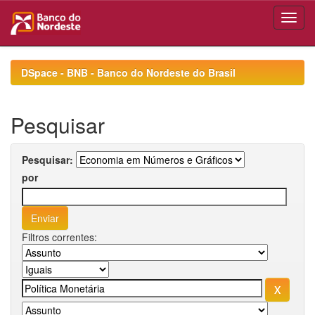
Skip
navigation
DSpace - BNB - Banco do Nordeste do Brasil
Pesquisar
Pesquisar:
por
Filtros correntes: