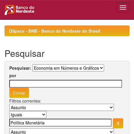
Skip
navigation
DSpace - BNB - Banco do Nordeste do Brasil
Pesquisar
Pesquisar:
por
Filtros correntes: