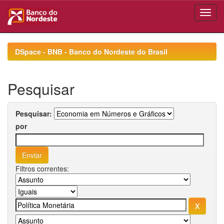
Skip
navigation
DSpace - BNB - Banco do Nordeste do Brasil
Pesquisar
Pesquisar:
por
Filtros correntes: