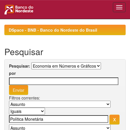
Skip
navigation
DSpace - BNB - Banco do Nordeste do Brasil
Pesquisar
Pesquisar:
por
Filtros correntes: