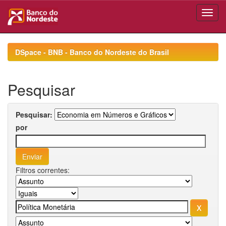
Skip
navigation
DSpace - BNB - Banco do Nordeste do Brasil
Pesquisar
Pesquisar:
por
Filtros correntes: