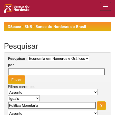
Skip
navigation
DSpace - BNB - Banco do Nordeste do Brasil
Pesquisar
Pesquisar:
por
Filtros correntes: