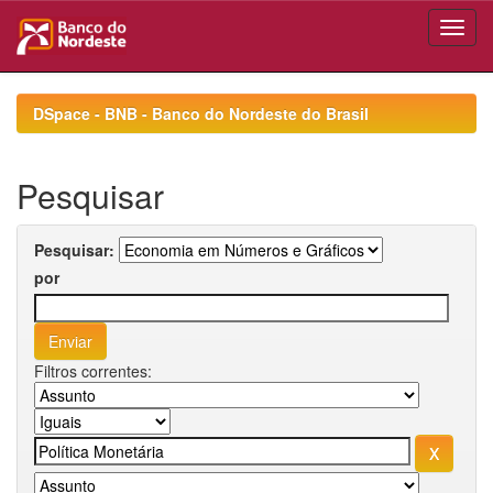
Skip
navigation
DSpace - BNB - Banco do Nordeste do Brasil
Pesquisar
Pesquisar:
por
Filtros correntes: