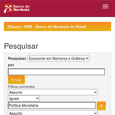
Skip
navigation
DSpace - BNB - Banco do Nordeste do Brasil
Pesquisar
Pesquisar:
por
Filtros correntes: