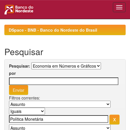
Skip
navigation
DSpace - BNB - Banco do Nordeste do Brasil
Pesquisar
Pesquisar:
por
Filtros correntes: