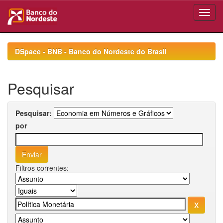
Skip
navigation
DSpace - BNB - Banco do Nordeste do Brasil
Pesquisar
Pesquisar:
por
Filtros correntes: