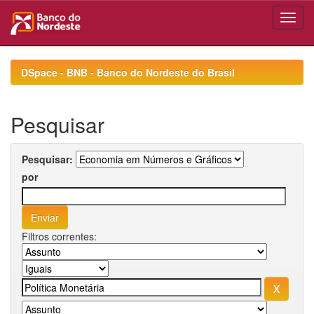
Skip
navigation
DSpace - BNB - Banco do Nordeste do Brasil
Pesquisar
Pesquisar:
por
Filtros correntes: