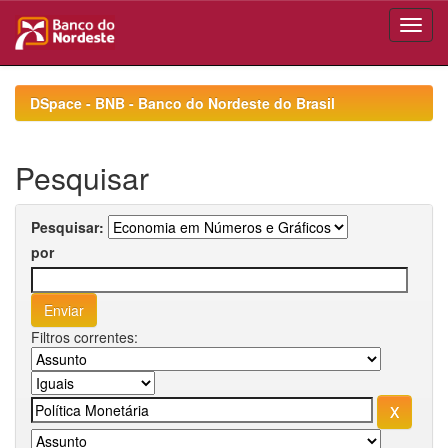
Skip
navigation
DSpace - BNB - Banco do Nordeste do Brasil
Pesquisar
Pesquisar:
por
Filtros correntes: