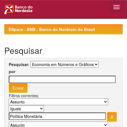
Skip
navigation
DSpace - BNB - Banco do Nordeste do Brasil
Pesquisar
Pesquisar:
por
Filtros correntes: