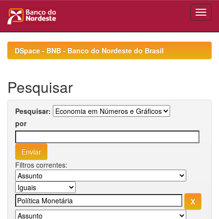
Skip
navigation
DSpace - BNB - Banco do Nordeste do Brasil
Pesquisar
Pesquisar:
por
Filtros correntes: