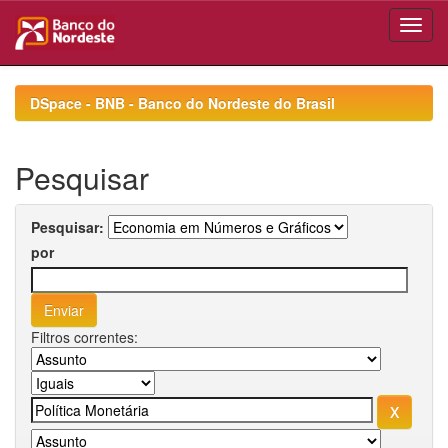
Skip
navigation
DSpace - BNB - Banco do Nordeste do Brasil
Pesquisar
Pesquisar:
por
Filtros correntes: