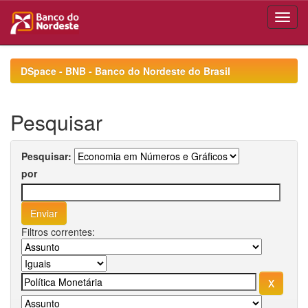
Skip
navigation
DSpace - BNB - Banco do Nordeste do Brasil
Pesquisar
Pesquisar:
por
Filtros correntes: