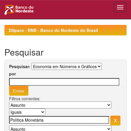
Skip
navigation
DSpace - BNB - Banco do Nordeste do Brasil
Pesquisar
Pesquisar:
por
Filtros correntes: