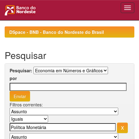
Skip
navigation
DSpace - BNB - Banco do Nordeste do Brasil
Pesquisar
Pesquisar:
por
Filtros correntes: