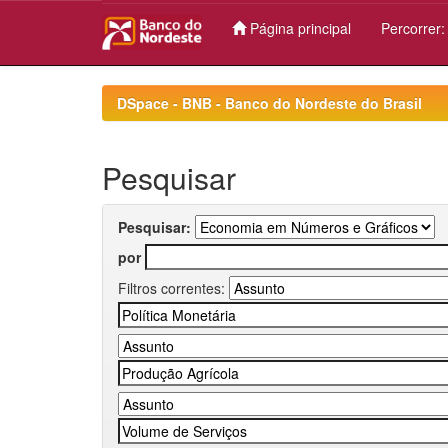
Página principal
Percorrer
Skip
navigation
DSpace - BNB - Banco do Nordeste do Brasil
Pesquisar
Pesquisar:
por
Filtros correntes: