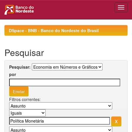
Skip
navigation
DSpace - BNB - Banco do Nordeste do Brasil
Pesquisar
Pesquisar:
por
Filtros correntes: