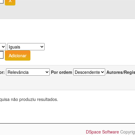
or:
Por ordem
Autores/Regi
quisa não produziu resultados.
DSpace Software
Copyrig