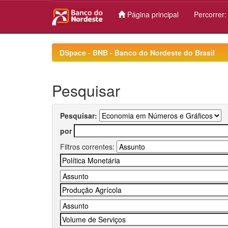
Página principal
Percorrer
Skip
navigation
DSpace - BNB - Banco do Nordeste do Brasil
Pesquisar
Pesquisar:
por
Filtros correntes: