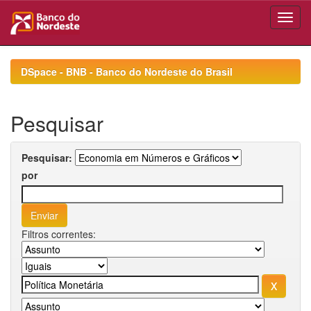
Skip
navigation
DSpace - BNB - Banco do Nordeste do Brasil
Pesquisar
Pesquisar:
por
Filtros correntes: