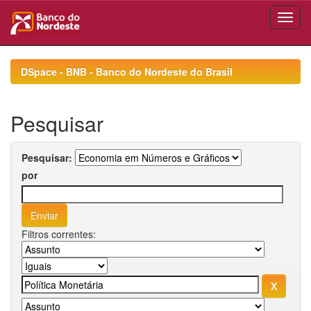
Skip
navigation
DSpace - BNB - Banco do Nordeste do Brasil
Pesquisar
Pesquisar:
por
Filtros correntes: