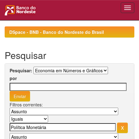
Skip
navigation
DSpace - BNB - Banco do Nordeste do Brasil
Pesquisar
Pesquisar:
por
Filtros correntes: