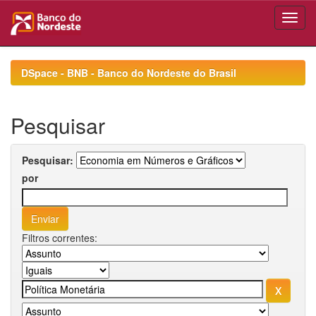
Skip
navigation
DSpace - BNB - Banco do Nordeste do Brasil
Pesquisar
Pesquisar:
por
Filtros correntes: