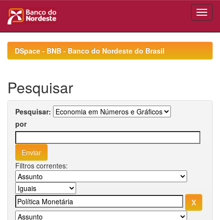
Skip
navigation
DSpace - BNB - Banco do Nordeste do Brasil
Pesquisar
Pesquisar:
por
Filtros correntes: