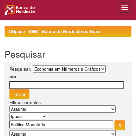
Skip
navigation
DSpace - BNB - Banco do Nordeste do Brasil
Pesquisar
Pesquisar:
por
Filtros correntes: