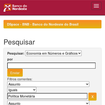
Skip
navigation
DSpace - BNB - Banco do Nordeste do Brasil
Pesquisar
Pesquisar:
por
Filtros correntes: