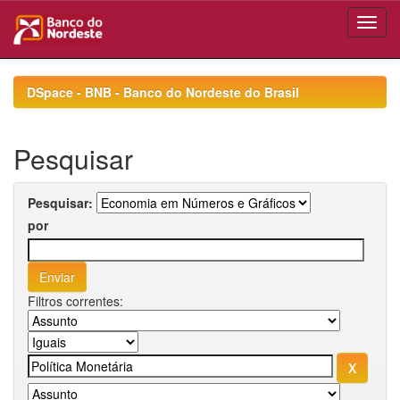
Skip
navigation
DSpace - BNB - Banco do Nordeste do Brasil
Pesquisar
Pesquisar:
por
Filtros correntes: