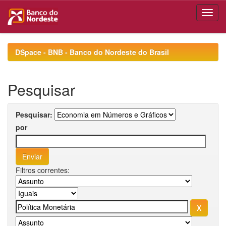
Skip
navigation
DSpace - BNB - Banco do Nordeste do Brasil
Pesquisar
Pesquisar:
por
Filtros correntes: