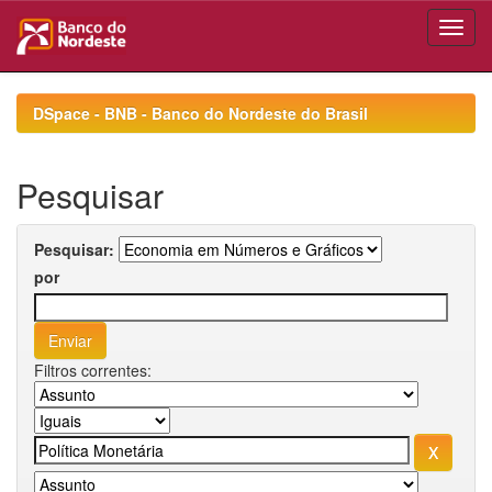
Skip
navigation
DSpace - BNB - Banco do Nordeste do Brasil
Pesquisar
Pesquisar:
por
Filtros correntes: