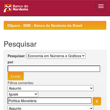
Skip
navigation
DSpace - BNB - Banco do Nordeste do Brasil
Pesquisar
Pesquisar:
por
Filtros correntes: